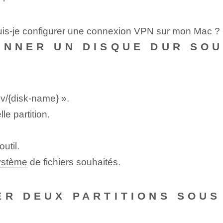
uis-je configurer une connexion VPN sur mon Mac ?
ONNER UN DISQUE DUR SOU
v/{disk-name} ».
e partition.
outil.
ystème
de ⁢fichiers souhaités.
ER DEUX PARTITIONS SOU