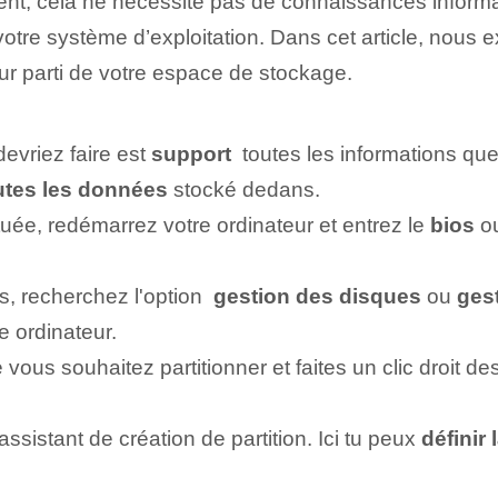
ent, cela ne nécessite pas de connaissances inform
votre système d’exploitation. Dans cet article, nous
lleur parti de votre espace de stockage.
evriez faire est
support
⁢ toutes les informations qu
utes les données
stocké dedans.
uée, redémarrez votre ordinateur et entrez le
bios
ou
 ‌recherchez l'option ⁢
gestion des disques⁢
ou​
ges
 ordinateur.
vous souhaitez ⁤partitionner et faites un clic droit‍ de
ssistant de création de partition. Ici tu peux
définir l