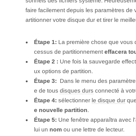
sonnels des fichiers système. Heureusem
faire facilement depuis les paramètres de 
artitionner votre disque dur et tirer le mei
Étape 1:
La première chose que vous d
cessus de partitionnement
effacera to
Étape ⁢2 :
Une fois la sauvegarde effect
ux options de partition.
Étape 3:
⁤ Dans le menu des paramètres,
e de tous
disques durs
connecté à votre
Étape 4:
sélectionner
le disque dur
que 
e⁢ nouvelle partition
.
Étape 5:
Une fenêtre apparaîtra avec l'a
lui un
nom
ou une lettre de lecteur.