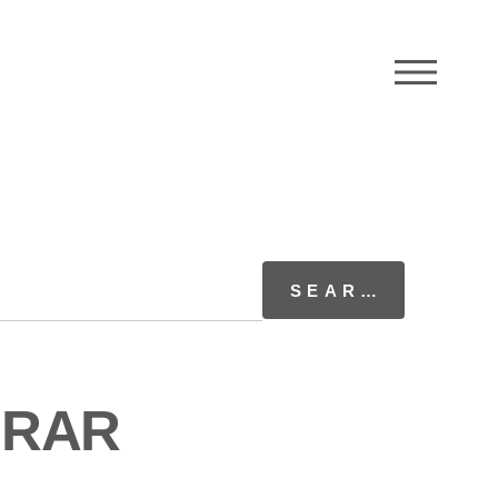
M
s RAR