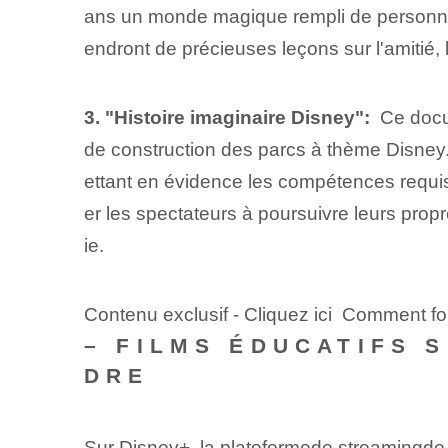
ans un monde magique rempli de personnag
endront de précieuses leçons sur l'amitié, 
3. "Histoire imaginaire Disney":
⁢ Ce doc
de construction des parcs à thème Disney. ‌T
ettant en évidence les ⁢compétences requise
er les spectateurs à poursuivre leurs propr
ie.
Contenu exclusif - Cliquez ici Comment f
– FILMS ÉDUCATIFS 
DRE
Sur Disney+,⁢ la plateforme⁤de streaming⁤d