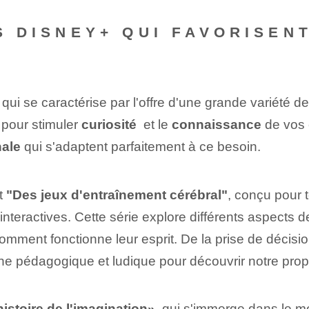
ES DISNEY+ QUI FAVORISEN
ui se caractérise par l'offre d'une grande variété d
 pour‌ stimuler
curiosité
​ et ⁤le⁤
connaissance
de vos 
nale
qui s'adaptent parfaitement à ce besoin.
st
"Des jeux d'entraînement cérébral"
, conçu pour 
nteractives. Cette série explore différents aspects 
mment fonctionne leur esprit. De la prise de décision
 pédagogique et ludique pour découvrir notre prop
histoire de l'imagination»
, qui s'immerge dans le 