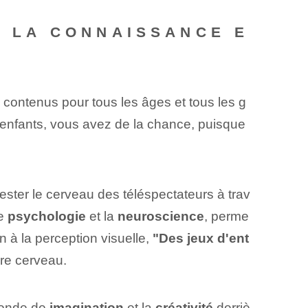
T LA CONNAISSANCE E
e contenus pour tous les âges et tous les g
enfants, vous avez de la chance, puisque‌
tester le cerveau des téléspectateurs à trav
de
psychologie
et la
neuroscience
, perme
 à la perception visuelle,
"Des jeux d'ent
re cerveau.
monde de
imagination
et la
créativité
derriè