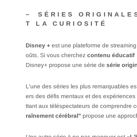
– ⁢SÉRIES ORIGINAL
T LA CURIOSITÉ
Disney +
est une plateforme de streaming q
oûts. Si vous cherchez
contenu éducatif
​
Disney+ propose une série de
série origi
L'une des séries les plus remarquables e
ers des défis mentaux et des expériences i
ttant aux téléspectateurs de comprendre co
raînement cérébral"
propose une approche
Une autre série à ne pas manquer est
«L'