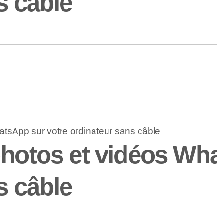
s câble
photos et vidéos Wh
s câble