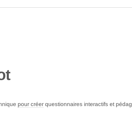
ot
chnique
pour créer
questionnaires interactifs et péda