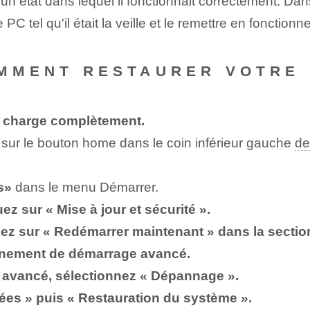
n état dans lequel il fonctionnait correctement. Dans c
C tel qu'il était la veille et le remettre en fonction
‌COMMENT RESTAURER VOTRE
se charge complètement.
 sur le bouton ⁢home dans le coin inférieur gauche
de
s»
dans le menu Démarrer.
ez sur « Mise à jour et sécurité ».
quez sur « Redémarrer maintenant » dans la secti
nnement de démarrage avancé.
avancé, sélectionnez « Dépannage ».
ées » puis « Restauration du système ».