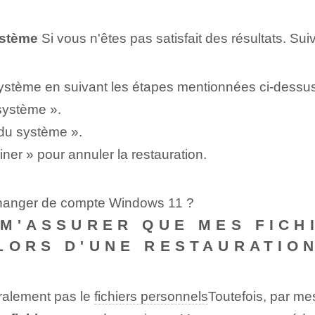
ystème
Si vous n'êtes pas satisfait des résultats. Su
ystème⁢ en suivant⁤ les étapes mentionnées ‌ci-dessu
 système ».
 du système ».
ner » pour annuler la restauration.
changer de compte Windows 11 ?
 M'ASSURER QUE MES FICH
LORS D'UNE RESTAURATIO
éralement pas le
fichiers personnels
Toutefois, par me