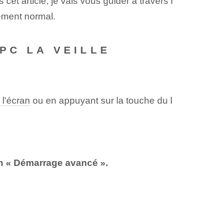
et article, je vais vous guider à travers l
nement normal.
 PC LA VEILLE
 l'écran
ou en appuyant sur la touche du l
on « Démarrage avancé ».