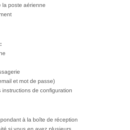
 la poste aérienne
ement
:
nne
ssagerie
(email et mot de passe)
 instructions de configuration
espondant à la boîte de réception
té si vous en avez plusieurs