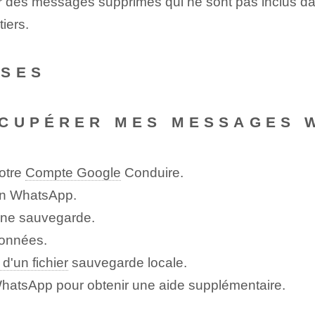
r des messages supprimés qui ne sont pas inclus da
tiers.
NSES
ÉCUPÉRER MES MESSAGES 
votre
Compte Google
Conduire.
tion WhatsApp.
une sauvegarde.
données.
 d'un fichier
sauvegarde locale.
WhatsApp pour obtenir une aide supplémentaire.