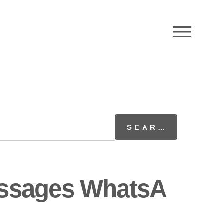
M
essages WhatsA