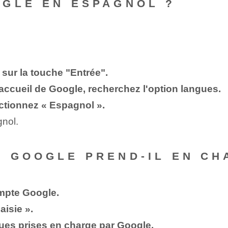
OGLE EN ESPAGNOL ?
ur la touche "Entrée".
accueil de Google, recherchez l'option langues.
ectionnez « Espagnol ».
gnol.
 GOOGLE PREND-IL EN CH
mpte Google.
aisie ».
gues prises en charge par Google.