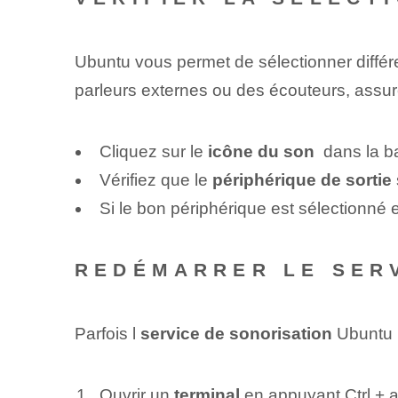
Ubuntu vous permet de sélectionner diffé
parleurs externes ou des écouteurs, assur
Cliquez⁢ sur le
icône du son
​ dans la b
Vérifiez que le
périphérique de sortie
Si le bon périphérique⁢ est sélectionné 
REDÉMARRER LE SER
Parfois l
service de sonorisation
Ubuntu p
Ouvrir un
terminal
en appuyant
Ctrl
+
a