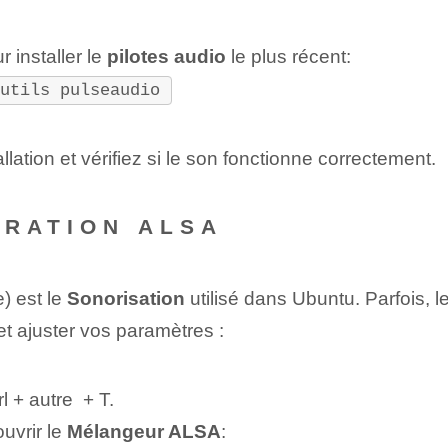
 installer le
pilotes audio
le plus récent:
-utils pulseaudio
ation et vérifiez si le son fonctionne correctement.
URATION ALSA
 ⁣est le
Sonorisation
utilisé dans Ubuntu. Parfois,
et ajuster vos paramètres :
rl
+‍
autre
‌ +
T
.
uvrir le
Mélangeur ALSA
: