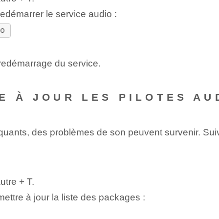
démarrer le service audio :
io
 redémarrage du service.
E À JOUR LES PILOTES AU
uants, des problèmes de son peuvent survenir. Suivez
utre
+
T
.
tre à jour la liste des packages :