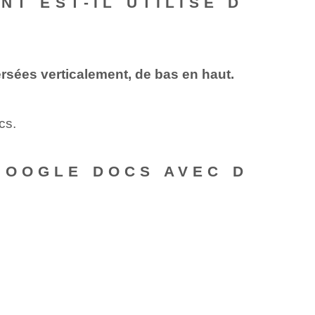
NT EST-IL UTILISÉ D
ersées verticalement, de bas en haut.
cs.
GOOGLE DOCS AVEC D