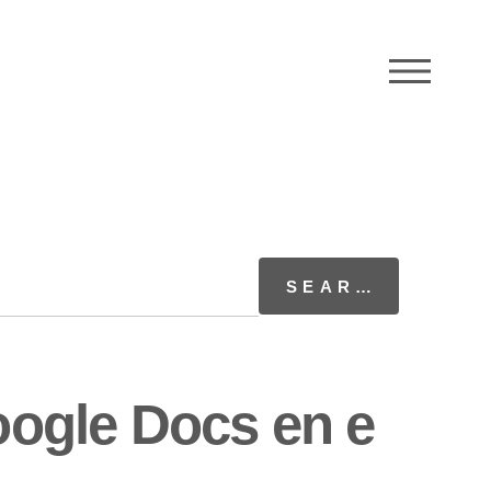
M
ogle Docs en e