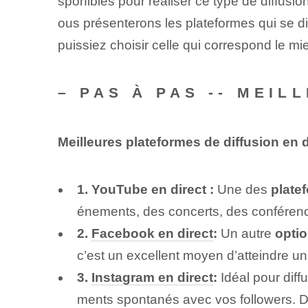
sponibles pour réaliser ce type de diffusio
ous présenterons les plateformes qui se disti
puissiez choisir celle qui correspond le m
– PAS À PAS -- MEI
Meilleures plateformes de diffusion en d
1. YouTube en direct :
Une des
plate
énements, des concerts, des conférences
2.
Facebook en direct
:
Un autre
optio
c’est un excellent moyen d’atteindre un
3.
Instagram en direct
:
Idéal pour diff
ments spontanés avec vos followers. De 