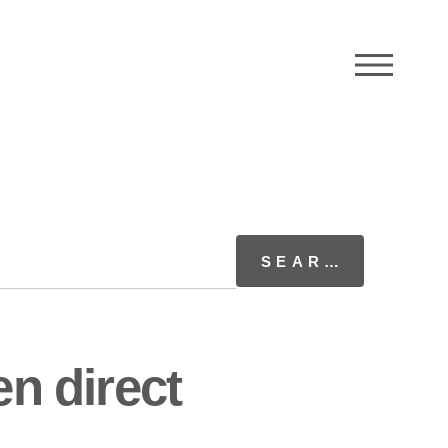
M
en direct