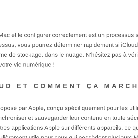
n Mac et le configurer correctement est un processus s
ssus, vous pourrez déterminer rapidement si iCloud e
orme de stockage.
dans le nuage
. N'hésitez pas à vé
 votre vie numérique !
OUD ET COMMENT ÇA MARCH
roposé par Apple, conçu spécifiquement pour les util
synchroniser et sauvegarder leur contenu
en toute sécu
tres applications Apple sur
différents appareils
, ce qu
ulièrement utile pour ceux qui possèdent plusieurs M