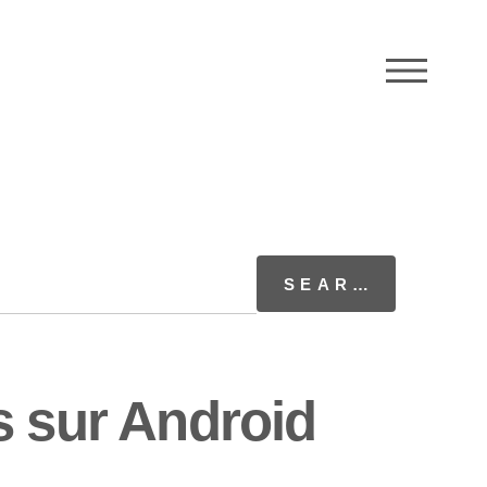
M
s sur Android