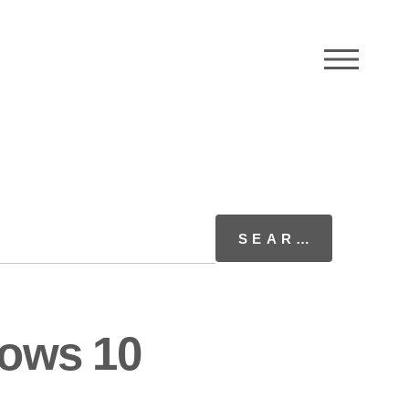
M
dows 10