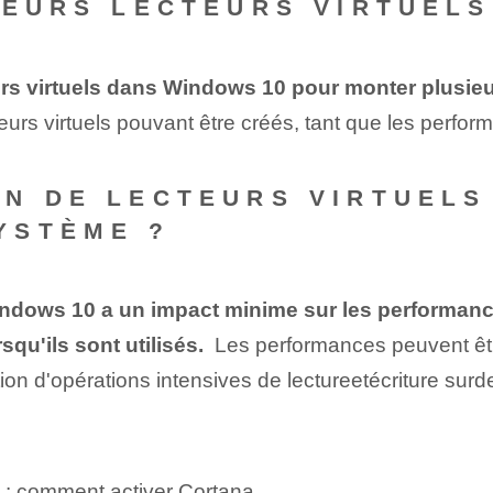
IEURS LECTEURS VIRTUELS
urs virtuels dans ⁤Windows ⁢10 ⁢pour⁢ monter plusi
eurs virtuels pouvant être créés, tant que les perfo
N DE LECTEURS VIRTUELS
YSTÈME ?
indows 10 a un impact minime sur les performance
u'ils sont utilisés.
⁢ Les performances⁢ peuvent êt
n d'⁤opérations intensives de ⁤lecture⁤et⁤écriture⁤ sur⁤
0 : comment activer Cortana