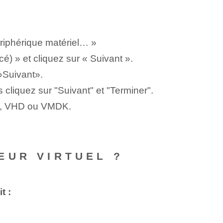
ériphérique matériel… »
cé) » et cliquez sur « Suivant ».
‍»Suivant».
 cliquez sur "Suivant" et "Terminer".
ISO, VHD ou VMDK.
EUR VIRTUEL ?
t :