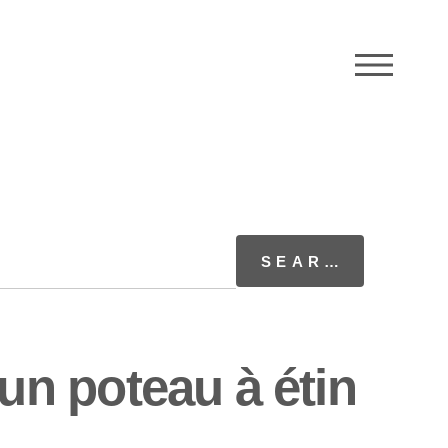
M
n poteau à étin