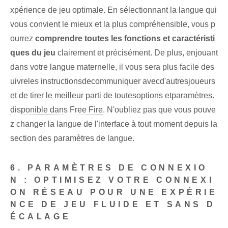
xpérience de jeu optimale. En sélectionnant la langue qui
vous convient le mieux et la plus compréhensible, vous p
ourrez
comprendre toutes⁢ les fonctions et caractéristi
ques du ‌jeu
⁣clairement⁣ et précisément. ‌De plus, en‌jouant
dans votre langue maternelle⁣, il vous sera plus facile de‍s
uivre‍les instructions‌de‌communiquer avec⁣d'autres⁣joueurs
et de tirer le meilleur parti de toutes‍options et‍paramètres.
disponible dans Free Fire
.‍ N'oubliez pas que vous pouve
z changer la langue de l'interface à tout moment depuis la
section des paramètres de langue.
6. PARAMÈTRES DE CONNEXIO
N : OPTIMISEZ VOTRE CONNEXI
ON RÉSEAU POUR UNE EXPÉRIE
NCE DE JEU FLUIDE ET SANS D
ÉCALAGE