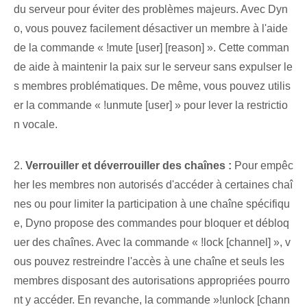
du serveur pour éviter des problèmes majeurs. Avec Dyn
o, vous pouvez facilement désactiver un membre à l'aide
de la commande « !mute⁢ [user] [reason] ».​ Cette ⁢comman
de aide à ⁣maintenir ⁤la paix‍ sur le serveur sans‌ expulser le
s ⁣membres problématiques. De même, ⁢vous pouvez utilis
er la commande « !unmute​ [user] » pour⁤ lever la⁢ restrictio
n vocale.
2.
Verrouiller et déverrouiller des chaînes :
Pour empêc
her les membres non autorisés d'accéder à certaines chaî
nes ou pour limiter la participation à une chaîne spécifiqu
e, Dyno propose des commandes pour bloquer et débloq
uer des chaînes. Avec la commande « !lock⁤ [channel] », v
ous pouvez restreindre l'accès à une chaîne et seuls les
membres ‌disposant des ⁤autorisations appropriées pourro
nt y accéder. En revanche, la commande ⁣»!unlock [chann