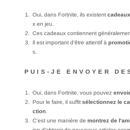
Oui, dans Fortnite, ils existent
cadeaux
x en jeu.
Ces cadeaux contiennent généraleme
Il est important d'être attentif à
promoti
s.
PUIS-JE ENVOYER DE
Oui, dans Fortnite, vous pouvez
envoi
Pour le faire, il suffit
sélectionnez le ca
ction
.
C'est une manière de
montrez⁤ de l'ami
ion d'obtenir de nouveaux articles cos