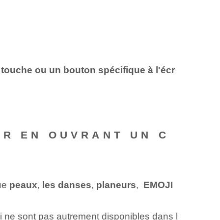
 touche ou un bouton spécifique à l'écr
IR EN OUVRANT UN C
que
peaux
,
les danses
,
planeurs
, ‍
EMOJI
 ne sont pas autrement disponibles dans l