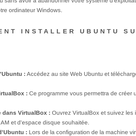
tu sans avoir à abandonner votre système d'exploitat
votre ordinateur Windows.
MENT INSTALLER UBUNTU S
s
d'Ubuntu :
Accédez au site Web Ubuntu et téléchargez 
irtualBox :
Ce programme vous permettra de créer un
 dans VirtualBox :
Ouvrez VirtualBox et suivez les 
e RAM et d'espace disque souhaitée.
 d'Ubuntu :
Lors de la configuration de la machine vi