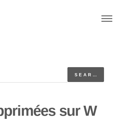
M
pprimées sur W