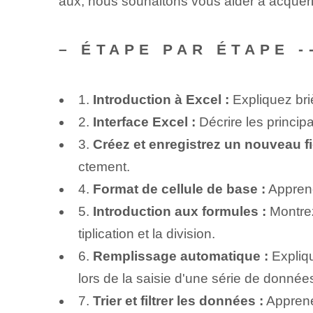
aux, nous souhaitons vous aider à acquér
– ÉTAPE PAR ÉTAPE 
1.
Introduction à Excel :
Expliquez briè
2.
Interface Excel :
Décrire les princip
3.
Créez et enregistrez un nouveau fi
ctement.
4.
Format de cellule de base :
Apprenez
5.
Introduction aux formules :
Montrez
tiplication et la division.
6.
Remplissage automatique :
Expliqu
lors de la saisie d'une série de donnée
7.
Trier et filtrer les données :
Appren