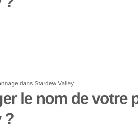
y ?
r le nom de votre 
y ?