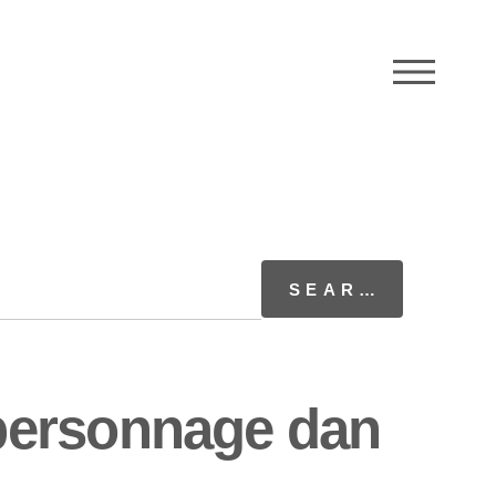
M
personnage dan