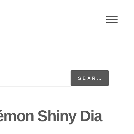
M
émon Shiny Dia