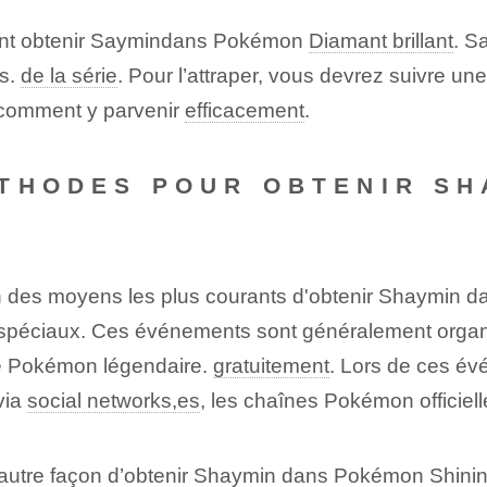
t obtenir Saymin⁤dans Pokémon
Diamant brillant
. S
ns.
de la série
. Pour l’attraper, vous devrez suivre une
l comment y parvenir
efficacement
.
ÉTHODES POUR OBTENIR S
 des moyens les plus courants d'obtenir Shaymin 
n spéciaux. Ces événements sont généralement org
 le Pokémon légendaire.
gratuitement
. Lors de ces év
 via
social networks,es
, les chaînes Pokémon officiel
utre façon d’obtenir Shaymin dans Pokémon Shinin