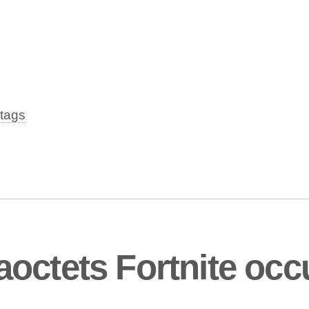
tags
octets Fortnite occu