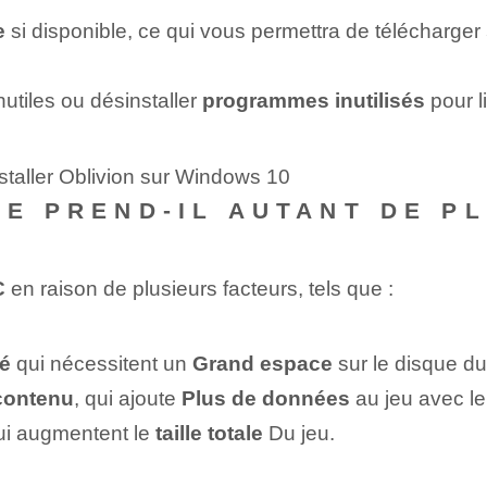
e
⁤ si disponible, ce qui ⁢vous permettra de télécharger ‍
nutiles⁣ ou​ désinstaller ‌
programmes inutilisés
pour l
staller Oblivion sur Windows 10
TE PREND-IL AUTANT DE P
C
en raison de plusieurs facteurs, tels que :
lé
qui nécessitent un
Grand espace
⁢sur le disque du
contenu
, qui ajoute
Plus de données
au jeu avec le
i augmentent le
taille totale
Du jeu.