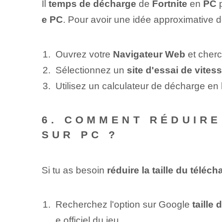
Il
temps de décharge
de
Fortnite
en
PC
p
e PC
. Pour avoir une idée approximative 
Ouvrez votre
Navigateur Web
et cher
Sélectionnez​ un
site d'essai de vites
Utilisez un calculateur de décharge en 
6. COMMENT RÉDUIRE
SUR PC ?
Si tu as besoin
réduire la taille du téléc
Recherchez l'option sur Google
taille
e officiel du jeu.