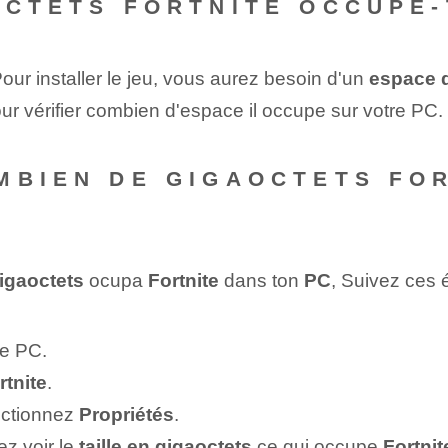
OCTETS FORTNITE OCCUPE-
Pour installer le jeu, vous aurez besoin d'un
espace 
our vérifier combien d'espace il occupe sur votre PC.
MBIEN DE GIGAOCTETS FO
igaoctets
ocupa
Fortnite
⁢ dans ton
PC
, Suivez ces 
tre PC.
rtnite
.
lectionnez
Propriétés
.
ez voir le
taille en gigaoctets
ce qui occupe
Fortnit