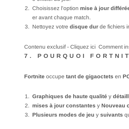
Choisissez l'option
mise à jour différé
er avant chaque match.
Nettoyez votre
disque dur
​ de fichiers i
Contenu exclusif - Cliquez ici Comment in
7. POURQUOI FORTNI
Fortnite
⁣occupe⁢
tant de gigaoctets
en
P
Graphiques de haute qualité
y
détail
mises à jour constantes
y
Nouveau 
Plusieurs modes de jeu
y
suivants
qu