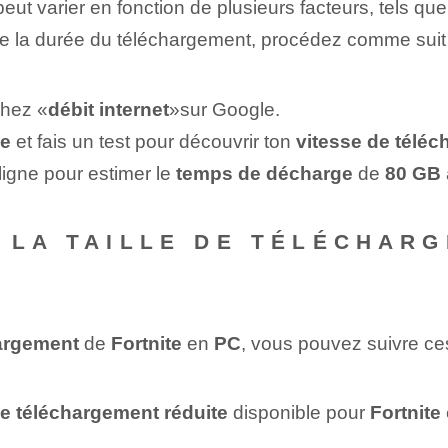
eut varier en fonction de plusieurs⁤ facteurs, tels qu
de la durée du téléchargement, procédez comme suit 
chez «
débit internet
»⁤sur Google.
se
⁢ et fais un⁣ test pour découvrir ‌ton
vitesse de télé
ligne pour estimer le
temps de décharge
de
80 GB
 LA TAILLE DE TÉLÉCHARG
hargement
de
Fortnite
en
PC
, vous pouvez suivre ce
 de téléchargement réduite
disponible pour
Fortnite