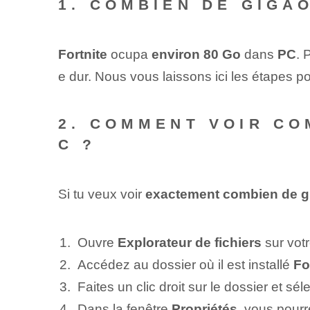
1. COMBIEN DE GIGA
Fortnite
ocupa
environ 80 Go
dans
PC
. 
e dur. Nous vous laissons ici les étapes p
2. COMMENT VOIR CO
C ?
Si tu veux voir
exactement combien de g
Ouvre
Explorateur de fichiers
‌ sur vo
Accédez au dossier où il est installé
Fo
Faites un clic droit sur le dossier et sé
Dans la fenêtre
Propriétés
, vous pourr