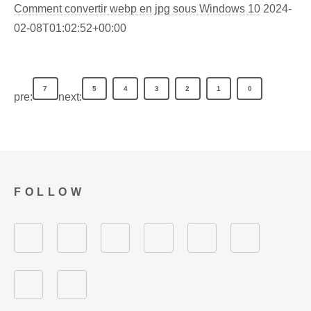
Comment convertir webp en jpg sous Windows 10
2024-
02-08T01:02:52+00:00
7
5
4
3
2
1
0
pre:
next:
FOLLOW