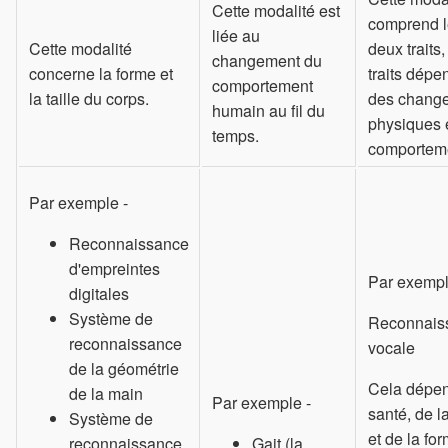
Cette modalité est
comprend l
liée au
Cette modalité
deux traits,
changement du
concerne la forme et
traits dépe
comportement
la taille du corps.
des chang
humain au fil du
physiques 
temps.
comportem
Par exemple -
Reconnaissance
d'empreintes
Par exempl
digitales
Système de
Reconnais
reconnaissance
vocale
de la géométrie
Cela dépen
de la main
Par exemple -
santé, de la
Système de
et de la fo
reconnaissance
Gait (la