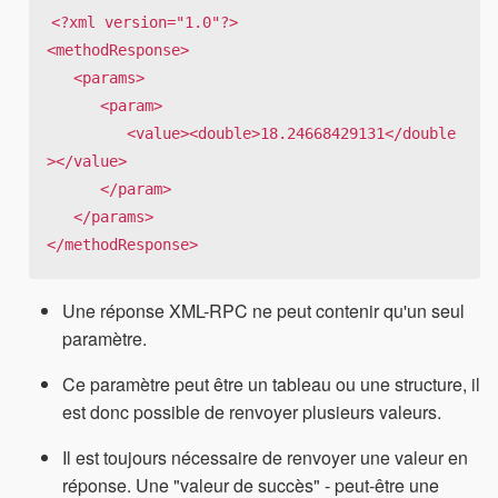
<?xml version="1.0"?>

<methodResponse>

   <params>

      <param>

         <value><double>18.24668429131</double
></value>

      </param>

   </params>

</methodResponse>
Une réponse XML-RPC ne peut contenir qu'un seul
paramètre.
Ce paramètre peut être un tableau ou une structure, il
est donc possible de renvoyer plusieurs valeurs.
Il est toujours nécessaire de renvoyer une valeur en
réponse. Une "valeur de succès" - peut-être une