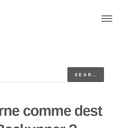
M
erne comme dest