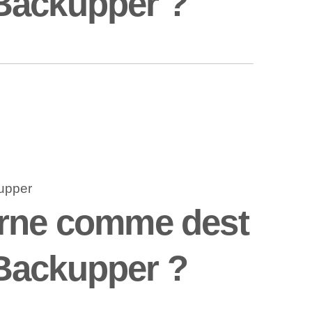
Backupper ?
erne comme dest
Backupper ?