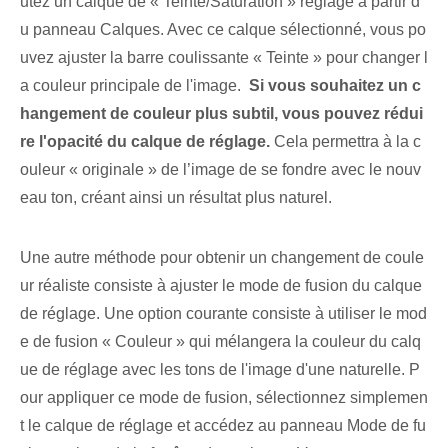
utez un calque de « Teinte/Saturation » ⁤réglage⁢ à partir d
u panneau Calques⁢. ‌Avec⁤ ce calque sélectionné, ⁤vous po
uvez ajuster ⁢la ⁢barre coulissante⁢ « Teinte » pour changer l
a couleur principale de l'image. ‌
Si vous souhaitez un c
hangement de couleur plus subtil, vous pouvez rédui
re l'opacité du calque de réglage.
Cela permettra à la c
ouleur « originale » de l’image de se fondre avec le nouv
eau ton, créant ainsi un résultat plus naturel.
Une autre méthode pour obtenir un changement de coule
ur réaliste consiste à ajuster le mode de fusion du calque
de réglage. ⁢Une ⁢option courante ⁢consiste à ⁢utiliser⁢ le⁤ mod
e de fusion « Couleur »⁢ qui mélangera la couleur⁢ du calq
ue de réglage avec les tons ⁤de​ l'image​ d'une ⁢naturelle. P
our appliquer ce mode de fusion, sélectionnez simplemen
t le calque de réglage et accédez au panneau Mode de fu