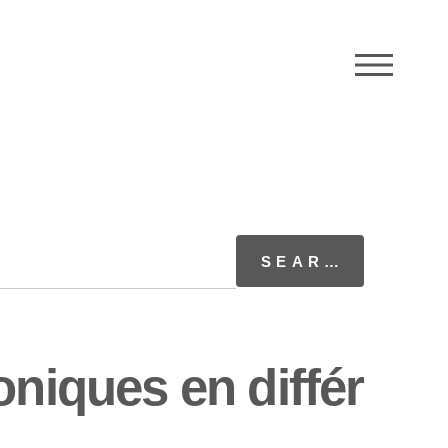
M
oniques en différ