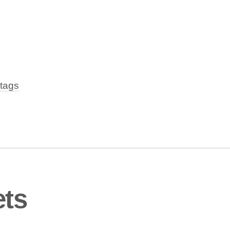
tags
ets