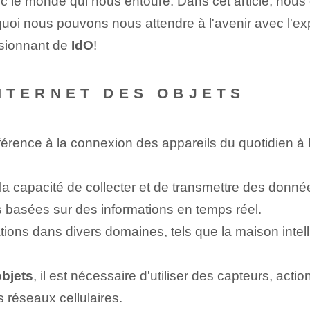
c le monde qui nous entoure. Dans cet article, nous 
 quoi nous pouvons nous attendre à l'avenir avec l'
sionnant de
IdO
!
‍INTERNET DES OBJETS
référence⁤ à la connexion des appareils du quotidien 
 capacité de collecter et de transmettre des données,
 basées sur des informations en temps réel.
tions dans divers domaines, tels que la maison intellige
objets
, il est nécessaire d'utiliser des ⁤capteurs, act
es réseaux cellulaires.