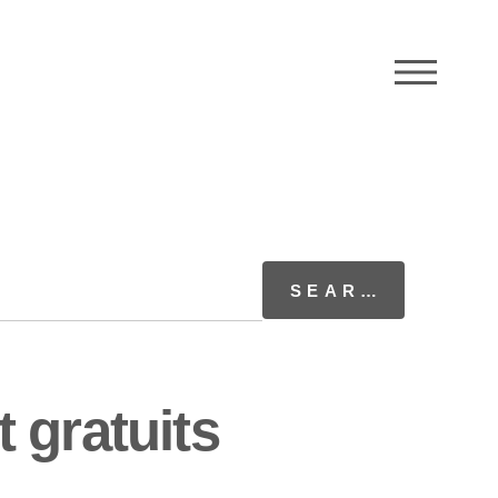
M
 gratuits