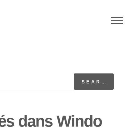
M
hés dans Windo