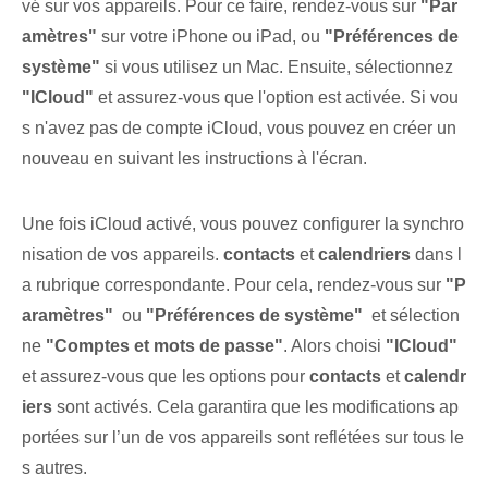
vé sur vos appareils. Pour ce faire, rendez-vous⁤ sur
"Par
amètres"
⁤sur votre iPhone ou iPad, ou
"Préférences de
système"
‍si vous ‌utilisez⁢ un Mac. Ensuite, sélectionnez
"ICloud"
et assurez-vous que l'option est activée. Si vou
s n'avez pas de compte iCloud, vous pouvez en créer un
nouveau en suivant les instructions à l'écran.
Une fois iCloud activé, vous pouvez configurer la synchro
nisation de vos appareils.
contacts
et
calendriers
dans l
a rubrique correspondante⁤. ⁢Pour⁢ cela, rendez-vous sur
"P
aramètres"
⁢ ou
"Préférences de système"
⁣ et sélection
ne
"Comptes et mots de passe"
. Alors choisi
"ICloud"
‍
et ⁢assurez-vous⁢ que les⁢ options​ pour⁣
contacts
et⁤
calendr
iers
sont activés. Cela garantira ‌que⁢ les modifications ap
portées sur l’un‍ de vos appareils sont reflétées‍ sur tous le
s autres.