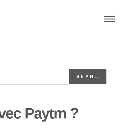
M
vec Paytm ?