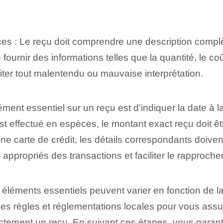
ices : Le reçu doit comprendre une description complè
ournir des informations telles que la quantité, le coût 
éviter tout malentendu ou mauvaise interprétation.
ent essentiel sur un reçu est d'indiquer la date à laq
st effectué en espèces, le montant exact reçu doit ê
 une carte de crédit, les détails correspondants doive
 appropriés des transactions et faciliter le rapproc
es éléments essentiels peuvent varier en fonction de 
er les règles et réglementations locales pour vous as
tement un reçu. En suivant ces étapes, vous garantire