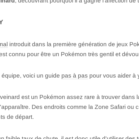
inard
, découvrant pourquoi il a gagné l'affection de 
Y
mal
introduit dans la première génération de jeux Pok
 est connu pour être un Pokémon très gentil et dévou
 équipe, voici un guide
pas à pas
pour vous aider à y
einard est un Pokémon assez rare à trouver dans la 
'apparaître. Des endroits comme la Zone Safari ou cer
s de départ.
faible taux de chute, il est donc utile d'utiliser d