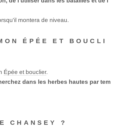
e l'utiliser dans les batailles et de l
orsqu'il montera de niveau.
MON ÉPÉE ET BOUCLI
on
Épée et bouclier
.
cherchez dans les herbes hautes par tem
DE CHANSEY ?