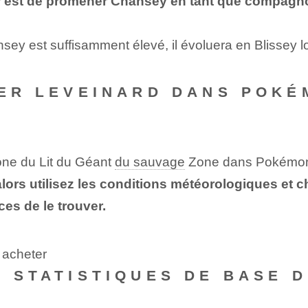
 est de promener Chansey en tant que compagnon, d
sey est suffisamment élevé, il évoluera en Blissey l
VER LEVEINARD DANS POKÉ
one du Lit du Géant
du sauvage
Zone dans Pokém
lors utilisez les conditions météorologiques et 
es de le trouver.
 acheter
S STATISTIQUES DE BASE 