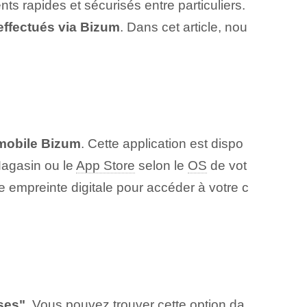
s rapides et sécurisés entre particuliers.
 effectués via Bizum
. Dans cet article, nou
 mobile Bizum
. Cette application est dispo
agasin ou le
App Store
selon le
OS
de⁢ vot
e empreinte digitale pour accéder à votre c
ses"
. Vous pouvez trouver cette option da