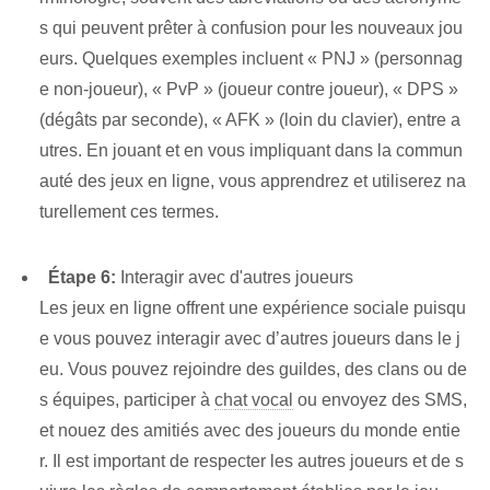
s qui peuvent prêter à confusion pour les nouveaux jou
eurs. Quelques exemples incluent « PNJ » (personnag
e non-joueur), « PvP » (joueur contre joueur), « DPS »
(dégâts par seconde), « AFK » (loin du clavier), entre a
utres. En jouant et en vous impliquant dans la commun
auté des jeux en ligne, vous apprendrez et utiliserez na
turellement ces termes.
Étape 6:
Interagir avec d'autres joueurs
Les jeux en ligne offrent une expérience sociale puisqu
e vous pouvez interagir avec d’autres joueurs dans le j
eu. Vous pouvez rejoindre des guildes, des clans ou de
s équipes, participer à
chat vocal
ou envoyez des SMS,
et nouez des amitiés avec des joueurs du monde entie
r. Il est important de respecter les autres joueurs et de s