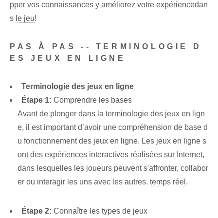
pper
vos connaissances
y
améliorez votre expérience
dan
s le jeu
!
PAS À PAS -- TERMINOLOGIE D
ES JEUX EN LIGNE
Terminologie des jeux en ligne
Étape 1:
Comprendre les bases
Avant de plonger dans la terminologie des jeux en lign
e, il est important d’avoir une compréhension de base d
u fonctionnement des jeux en ligne. Les jeux en ligne s
ont des expériences interactives réalisées sur Internet,
dans lesquelles les joueurs peuvent s'affronter, collabor
er ou interagir les uns avec les autres.
temps réel
.
Étape 2:
Connaître les types de jeux