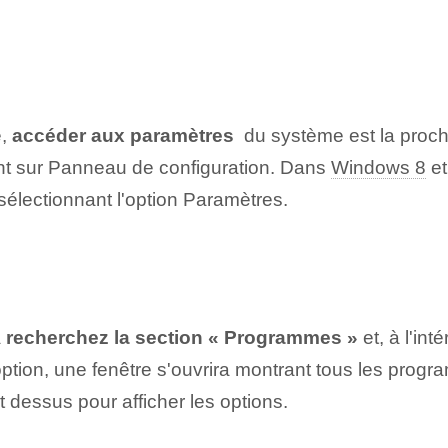
é,
accéder⁢ aux paramètres
⁢ du⁢ système est la proc
uant sur Panneau de configuration. Dans
Windows 8
et
électionnant l'option Paramètres.
a
recherchez la section « Programmes »
et, à l'int
ion, une fenêtre s'ouvrira montrant tous les program
oit⁤ dessus pour afficher les⁣ options.