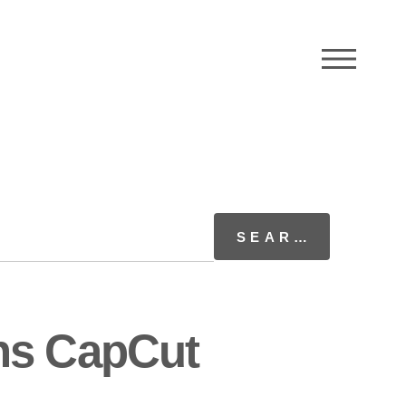
M
ns CapCut