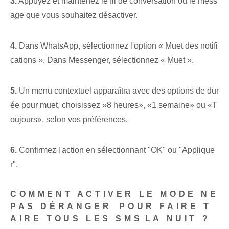
3.
Appuyez et maintenez le fil de conversation ou le mess
age que vous souhaitez désactiver.
4.
​Dans ‌WhatsApp, sélectionnez l'option « Muet des notifi
cations ».‌ Dans ‍Messenger, sélectionnez « Muet ».
5.
Un menu contextuel⁢ apparaîtra avec des options de dur
ée pour ⁣muet, choisissez ⁢»8 heures», «1 semaine» ou «T
oujours», selon vos préférences.
6.
Confirmez l'action en sélectionnant "OK" ou "Applique
r".
COMMENT ACTIVER LE MODE NE
PAS DÉRANGER⁣ POUR FAIRE T
AIRE TOUS LES SMS⁤LA NUIT ?