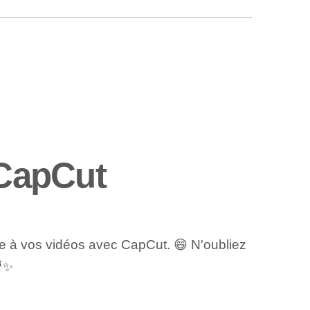
 CapCut
e à vos vidéos avec CapCut. 😄⁢ N'oubliez
🎥✨