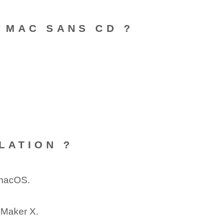
 MAC SANS CD ?
LATION ?
macOS.
kMaker⁤ X.