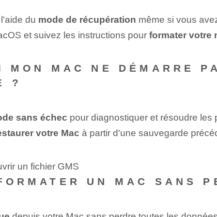
l'aide du
mode de récupération
même si vous avez 
macOS et suivez les instructions pour
formater votre
SI MON MAC NE DÉMARRE 
É ?
de sans échec
pour diagnostiquer et résoudre les
estaurer votre ⁤Mac
à partir d'une sauvegarde précéd
vrir un fichier GMS
 FORMATER UN MAC SANS 
que
depuis votre Mac sans perdre toutes les données 