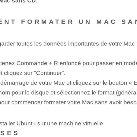
 Mac sans CD
.
MENT FORMATER UN MAC SA
der toutes les données importantes⁢ de ⁢votre⁢ Mac 
ntenez Commande + R enfoncé pour passer en mode 
et cliquez sur "Continuer".
 démarrage de votre Mac et cliquez sur le bouton « E
 nom pour le disque‍ et ⁣sélectionnez‍ le format​ (gé
 pour ⁢commencer ‌formater votre Mac ‍sans avoir beso
taller Ubuntu sur une machine virtuelle
NSES