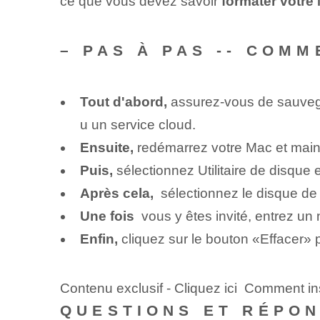
ce que vous devez savoir⁢
formater votre
– PAS À PAS -- COM
Tout d'abord,
assurez-vous de sauvegar
u un service cloud‌.
Ensuite,
redémarrez votre Mac et mai
Puis,
sélectionnez Utilitaire de disque 
Après cela,
⁢ sélectionnez le disque de
Une fois
‌ vous y êtes invité, entrez un
Enfin,
cliquez sur le ‌bouton⁣ «Effacer»
Contenu exclusif - Cliquez ici Comment ins
QUESTIONS ET RÉPO