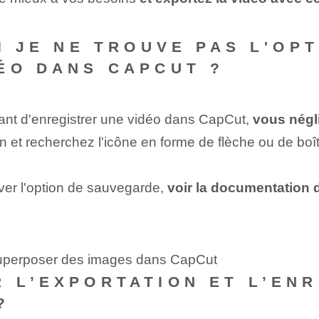
I JE NE TROUVE PAS L'OP
ÉO DANS CAPCUT ?
tant d'enregistrer une vidéo dans CapCut,
vous négli
 ⁤et⁣ recherchez⁤ l'icône en forme de flèche ou de boî
ver l'option de sauvegarde⁤,
voir la documentation d
superposer des images dans CapCut
 L’EXPORTATION ET L’EN
?