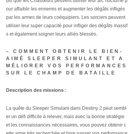
dis que les Chasseurs peuvent utiliser leur arc nocturne p
our affaiblir les ennemis et augmenter les dégâts infligés
par les armes de leurs coéquipiers. Les sorciers peuvent ⁤
utiliser leur super capacité‌ pour infliger des dégâts massif
s‍ et également soigner leurs alliés blessés.
– COMMENT OBTENIR LE BIEN-
AIMÉ SLEEPER SIMULANT ET A
MÉLIORER VOS PERFORMANCES
SUR LE CHAMP DE BATAILLE
Description des missions :
La quête du Sleeper Simulant dans Destiny 2 peut sembl
er un défi difficile à relever, mais avec la bonne stratégie
et les connaissances nécessaires, vous pouvez obtenir c
ette arme très recherchée et faire passer vos performance