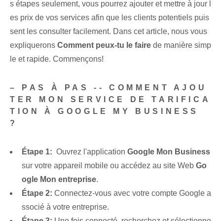
s étapes seulement, vous pourrez ‌ajouter et mettre à jour l
es prix​ de vos services ‌afin que les clients potentiels​ puis
sent les consulter facilement. Dans cet article, nous vous
expliquerons
Comment peux-tu le faire
⁣de manière simp
le⁢ et rapide. Commençons!
– PAS À PAS -- COMMENT AJOU
TER MON SERVICE DE TARIFICA
TION À GOOGLE MY BUSINESS
?
Étape 1:
‍ Ouvrez l'application
Google Mon ⁤Business
sur⁢ votre appareil mobile ou accédez⁣ au site Web
Go
ogle⁢ Mon entreprise
.
Étape 2:
Connectez-vous avec votre compte Google a
ssocié à votre entreprise.
Étape 3:
Une fois connecté, recherchez et sélectionne