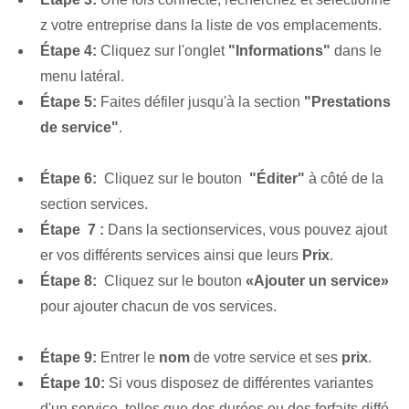
z votre entreprise dans la liste de vos emplacements.
Étape 4:
Cliquez sur l'onglet
"Informations"
dans le
menu latéral.
Étape 5:
Faites défiler jusqu'à la section
"Prestations
de service"
.
Étape 6:
‍ Cliquez sur le bouton ⁤
"Éditer"
à côté de la
section services.
Étape ⁢ 7 :
Dans la section‌services, vous pouvez ajout
er vos différents services ainsi que leurs
Prix
.
Étape 8:
⁣ Cliquez sur le bouton
«Ajouter un service»
pour ajouter chacun de vos services.
‍ ⁤
Étape 9:
Entrer le
nom
de​ votre‌ service et⁢ ses
prix
.
Étape 10:
Si vous disposez de différentes variantes
d'un service, telles que des durées ou des forfaits diffé