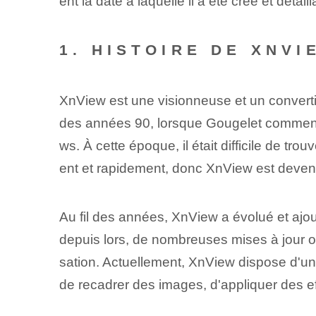
ent la date à laquelle il a été créé et dét
1. HISTOIRE DE XNVI
XnView est une visionneuse et un convert
des années 90, lorsque Gougelet commença
ws. À cette époque, il était difficile de tro
ent et rapidement, donc XnView est devenu 
Au fil des années, XnView a évolué et ajout
depuis lors, de nombreuses mises à jour o
sation. Actuellement, XnView dispose d'un
de recadrer des images, d'appliquer des ef